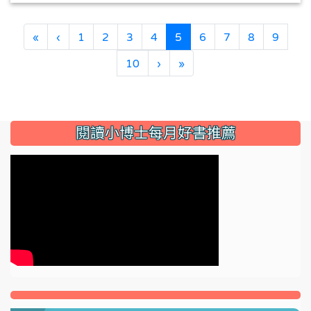
(current)
«
‹
1
2
3
4
5
6
7
8
9
10
›
»
:::
閱讀小博士每月好書推薦