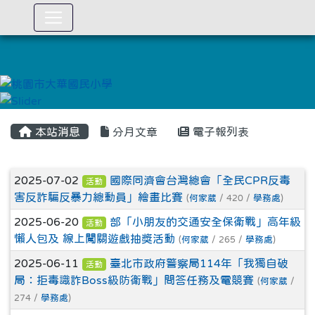
:::
本站消息
分月文章
電子報列表
文章列表
2025-07-02
國際同濟會台灣總會「全民CPR反毒
活動
害反詐騙反暴力總動員」繪畫比賽
(
何家葳
/ 420 /
學務處
)
2025-06-20
部「小朋友的交通安全保衛戰」高年級
活動
懶人包及 線上闖關遊戲抽獎活動
(
何家葳
/ 265 /
學務處
)
2025-06-11
臺北市政府警察局114年「我獨自破
活動
局：拒毒識詐Boss級防衛戰」問答任務及電競賽
(
何家葳
/
274 /
學務處
)