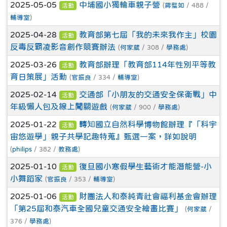
2025-05-05
中埔國小獨輪車親子營
(
蔣璧如
/ 488 /
活動
輔導室
)
2025-04-28
教育部第七屆「我的未來我作主」校園
活動
反毒反霸凌影音創作競賽辦法
(
何家葳
/ 308 /
學務處
)
2025-03-26
教育部辦理「教育部114年性別平等教
活動
育日策展」活動
(
官振良
/ 334 /
輔導室
)
2025-02-14
交通部「小朋友的交通安全保衛戰」中
活動
年級懶人包及線上闖關遊戲
(
何家葳
/ 900 /
學務處
)
2025-01-22
轉知國立自然科學博物館辦理『「科宇
活動
宙悠遊學」親子共學記趣特蒐』甄選一案，詳如說明
(
philips
/ 382 /
教務處
)
2025-01-10
復旦國小寒假學生藝術才能潛能營-小
活動
小舞蹈家
(
官振良
/ 353 /
輔導室
)
2025-01-06
財團法人和泰純青社會福利基金會辦理
活動
「第25屆和泰汽車全國兒童交通安全繪畫比賽」
(
何家葳
/
376 /
學務處
)