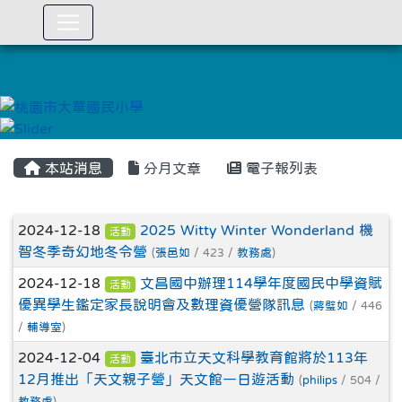
:::
本站消息
分月文章
電子報列表
文章列表
2024-12-18
2025 Witty Winter Wonderland 機
活動
智冬季奇幻地冬令營
(
張邑如
/ 423 /
教務處
)
2024-12-18
文昌國中辦理114學年度國民中學資賦
活動
優異學生鑑定家長說明會及數理資優營隊訊息
(
蔣璧如
/ 446
/
輔導室
)
2024-12-04
臺北市立天文科學教育館將於113年
活動
12月推出「天文親子營」天文館一日遊活動
(
philips
/ 504 /
教務處
)