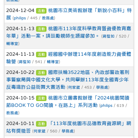
2024-12-04
桃園市立美術館辦理「新說小百科」特
活動
展
(
philips
/ 445 /
教務處
)
2024-11-13
桃園市113年度科學教育暨資優教育嘉
活動
年華」活動一案，請鼓勵親師生踴躍參加。
(
蔣璧如
/ 520 /
輔導室
)
2024-11-13
經國國中辦理114年度創造能力資優體
活動
驗營
(
蔣璧如
/ 541 /
輔導室
)
2024-10-22
國際扶輪3522地區、內政部警政署刑
活動
事警察局與中國文化大學，共同舉辦113年度全國青少年
反毒識詐公益街舞大賽活動
(
何家葳
/ 453 /
學務處
)
2024-10-15
桃園市立圖書館辦理「2024桃園閱讀
活動
節BOOK TO GO閱讀，在路上」系列活動
(
philips
/ 619 /
教務處
)
2024-10-11
「113年度桃園市品德教育資源網」網
活動
站有獎徵答
(
何家葳
/ 560 /
學務處
)