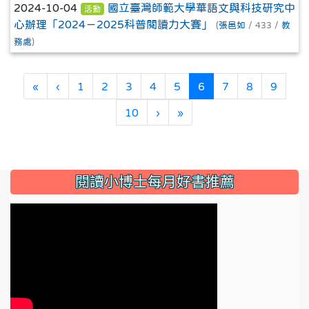
2024-10-04
國立臺灣師範大學華語文與科技研究中
活動
心辦理「2024－2025科普閱讀力大賽」
(
張邑如
/ 433 /
教
務處
)
(current)
«
‹
1
2
3
4
5
6
7
8
9
10
›
»
:::
閱讀小博士每月好書推薦