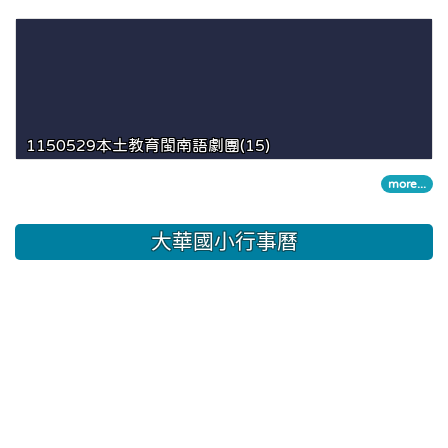
1150529本土教育閩南語劇團(15)
more...
大華國小行事曆