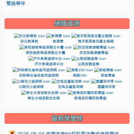
雙語學伴
網路資源
防災教育館
教育雲
海洋委員會兒童主題網
課程與教學資源整合平臺
防空疏散避難專區
戶外教育資源平台
法務部調查局
防制學生藥物濫用資源網
樂動150
節能標章
公視兒少資源網
空氣品質監測網
國圖到你家
學生水域運動安全網
教育部詐騙防制專區
:::
最新榮譽榜
2026-05-04 桃園市第66屆科展決賽成績榮獲佳