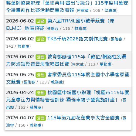
輕藥師協會辦理「藥懂再用!畫出ㄅ級分」115年度用藥安
全繪畫創作比賽活動簡章及海報
(
何家葳
/ 106 /
學務處
)
2026-06-02
第六屆TRML國小數學競賽（原
活動
ELMC）地區預賽
(
張瑜容
/ 116 /
教務處
)
2026-06-02
TKB千碩2026語文創作比賽
(
張瑜容
/
活動
142 /
教務處
)
2026-06-02
教育部辦理115年「數位/網路性別暴
活動
力防治短影音暨海報繪畫比賽
(
何家葳
/ 113 /
學務處
)
2026-05-25
客家委員會115年度全國中小學客家藝
活動
文競賽
(
張瑜容
/ 123 /
教務處
)
2026-04-24
桃園區中埔國小辦理「桃園市115年度
活動
兒童專注力與情緒管理訓練-獨輪車親子營實施計畫」
(
張
邑如
/ 163 /
輔導室
)
2026-04-07
115年第九屆花蓮蘭亭大會全國賽
(
張
活動
瑜容
/ 158 /
教務處
)