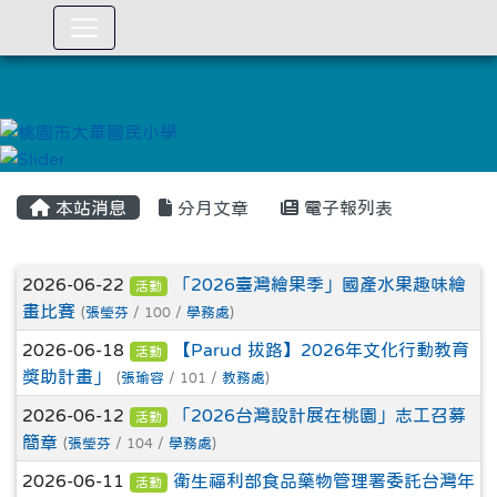
:::
本站消息
分月文章
電子報列表
文章列表
2026-06-22
「2026臺灣繪果季」國產水果趣味繪
活動
畫比賽
(
張瑩芬
/ 100 /
學務處
)
2026-06-18
【Parud 拔路】2026年文化行動教育
活動
獎助計畫」
(
張瑜容
/ 101 /
教務處
)
2026-06-12
「2026台灣設計展在桃園」志工召募
活動
簡章
(
張瑩芬
/ 104 /
學務處
)
2026-06-11
衛生福利部食品藥物管理署委託台灣年
活動