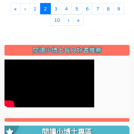
(current)
«
‹
1
2
3
4
5
6
7
8
9
10
›
»
:::
閱讀小博士每月好書推薦
閱讀小博士專區