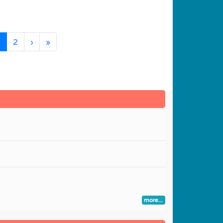
(current)
1
2
›
»
more...