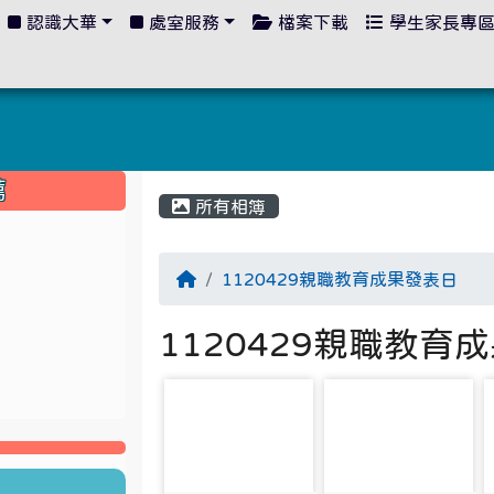
認識大華
處室服務
檔案下載
學生家長專
:::
薦
所有相簿
1120429親職教育成果發表日
1120429親職教育
photo-1604
photo-1605