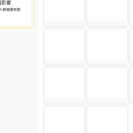
人群健康有較
photo:1620
photo:1621
photo-1624
photo-1625
photo:1624
photo:1625
photo-1628
photo-1629
photo:1628
photo:1629
photo-1632
photo-1633