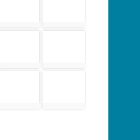
photo:1622
photo:1623
photo-1626
photo-1627
photo:1626
photo:1627
photo-1630
photo-1631
photo:1630
photo:1631