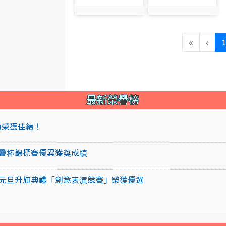
photo:1632
photo:1633
«
‹
最新榮譽榜
成績榮獲佳績！
盃競技疊杯錦標賽優異獲獎成績
15年元旦升旗典禮「創意表演競賽」榮獲優選