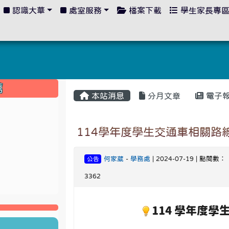
認識大華
處室服務
檔案下載
學生家長專
:::
薦
本站消息
分月文章
電子
114學年度學生交通車相關路
何家葳
-
學務處
| 2024-07-19 | 點閱數：
公告
3362
114 學年度