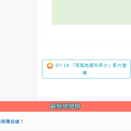
07-19 「笑氣危害知多少」影片宣
導...
最新榮譽榜
成績榮獲佳績！