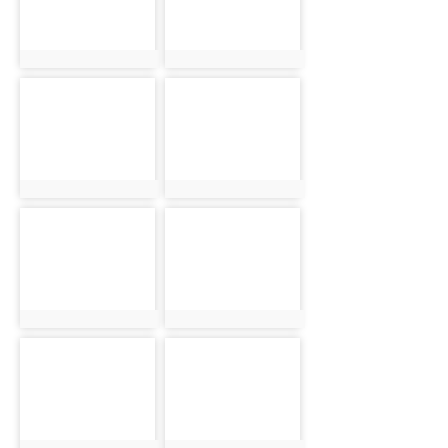
photo:1618
photo:1619
photo-1620
photo-1621
photo:1620
photo:1621
photo-1622
photo-1623
photo:1622
photo:1623
photo-1624
photo-1625