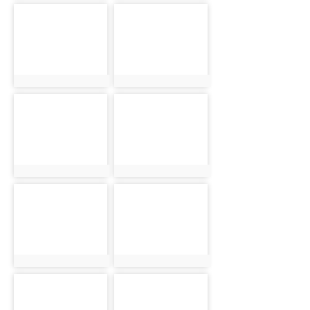
photo-1612
photo-1613
photo:1612
photo:1613
photo-1614
photo-1615
photo:1614
photo:1615
photo-1616
photo-1617
photo:1616
photo:1617
photo-1618
photo-1619