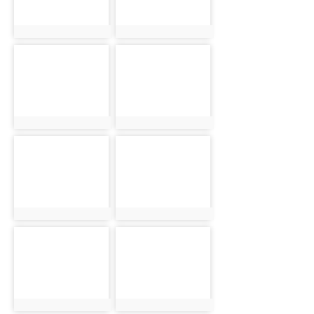
photo:1604
photo:1605
photo-1606
photo-1607
photo:1606
photo:1607
photo-1608
photo-1609
photo:1608
photo:1609
photo-1610
photo-1611
photo:1610
photo:1611