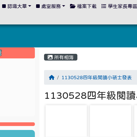
認識大華
處室服務
檔案下載
學生家長專
:::
薦
所有相簿
1130528四年級閱讀小碩士發表
1130528四年級閱
photo-3189
photo-3190