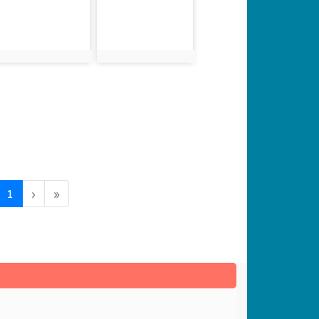
photo:3207
photo:3208
(current)
1
›
»