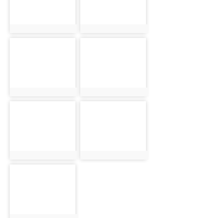
photo:3203
photo:3204
photo-3205
photo-3206
photo:3205
photo:3206
photo-3207
photo-3208
photo:3207
photo:3208
photo-3209