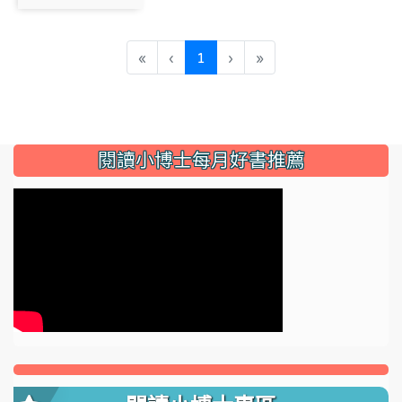
photo:3209
(current)
«
‹
1
›
»
:::
閱讀小博士每月好書推薦