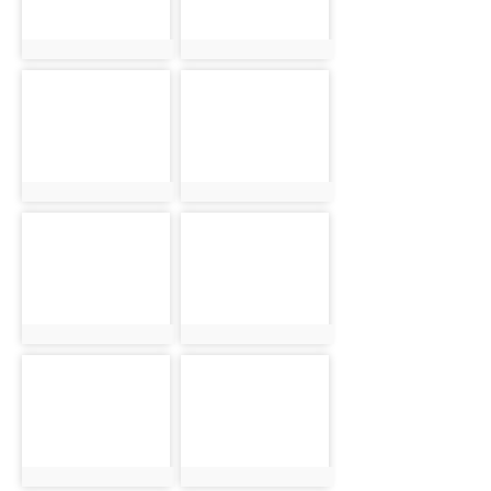
photo:3189
photo:3190
photo-3191
photo-3192
photo:3191
photo:3192
photo-3193
photo-3194
photo:3193
photo:3194
photo-3195
photo-3196
photo:3195
photo:3196