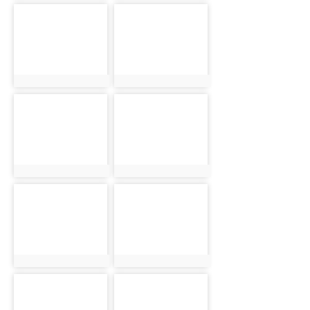
photo-3197
photo-3198
photo:3197
photo:3198
photo-3199
photo-3200
photo:3199
photo:3200
photo-3201
photo-3202
photo:3201
photo:3202
photo-3203
photo-3204