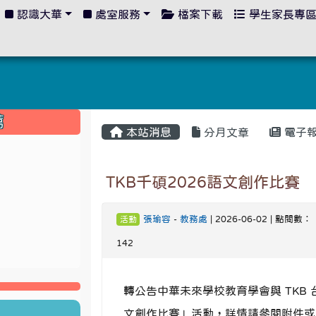
認識大華
處室服務
檔案下載
學生家長專
:::
薦
本站消息
分月文章
電子
TKB千碩2026語文創作比賽
張瑜容
-
教務處
| 2026-06-02 | 點閱數：
活動
142
轉公告中華未來學校教育學會與 TKB 台
文創作比賽」活動，詳情請參閱附件或