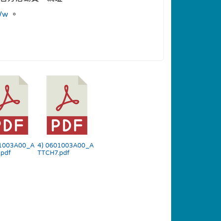
Ww
。
01003A00_A
4) 0601003A00_A
pdf
TTCH7.pdf