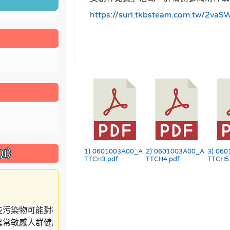
https://surl.tkbsteam.com.tw/2vaS
I）
1) 0601003A00_A
2) 0601003A00_A
3) 06
TTCH3.pdf
TTCH4.pdf
TTCH5.