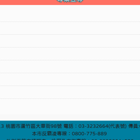
3 桃園市蘆竹區大華街98號 電話：03-3232664(代表號) 傳真:0
本市反霸凌專線：0800-775-889