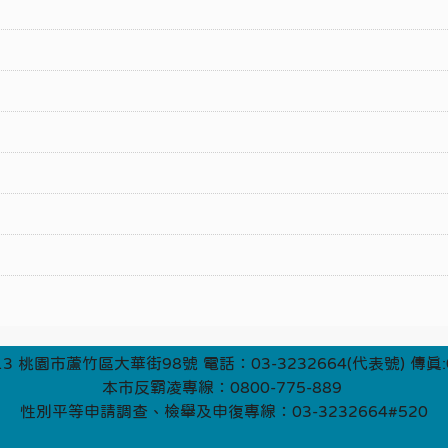
3 桃園市蘆竹區大華街98號 電話：03-3232664(代表號) 傳真:0
本市反霸凌專線：0800-775-889
性別平等申請調查、檢舉及申復專線：03-3232664#520