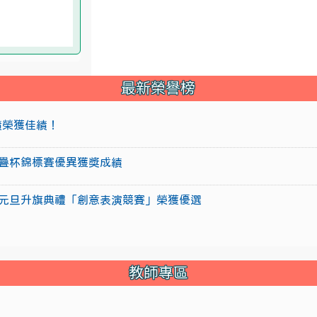
最新榮譽榜
成績榮獲佳績！
盃競技疊杯錦標賽優異獲獎成績
15年元旦升旗典禮「創意表演競賽」榮獲優選
教師專區