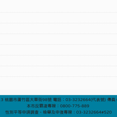
3 桃園市蘆竹區大華街98號 電話：03-3232664(代表號) 傳真:0
本市反霸凌專線：0800-775-889
性別平等申請調查、檢舉及申復專線：03-3232664#520