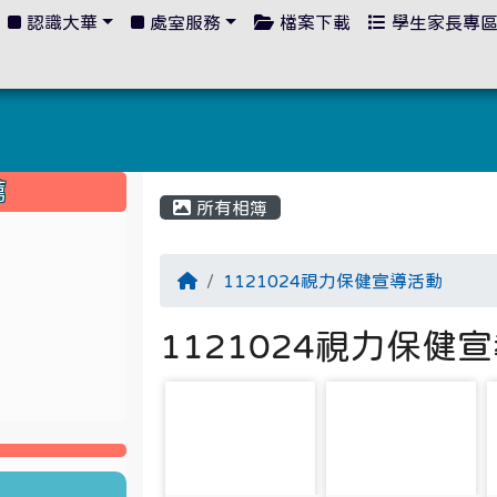
認識大華
處室服務
檔案下載
學生家長專
:::
薦
所有相簿
1121024視力保健宣導活動
1121024視力保健
photo-2147
photo-2148