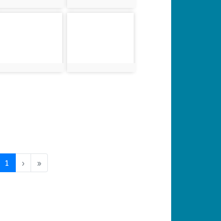
photo:2149
photo:2150
photo-2153
photo-2154
photo:2153
photo:2154
(current)
1
›
»