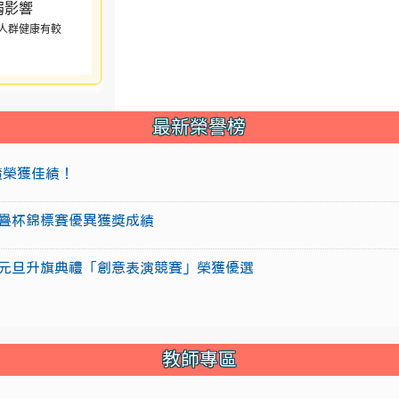
人群健康有較
最新榮譽榜
成績榮獲佳績！
盃競技疊杯錦標賽優異獲獎成績
15年元旦升旗典禮「創意表演競賽」榮獲優選
教師專區