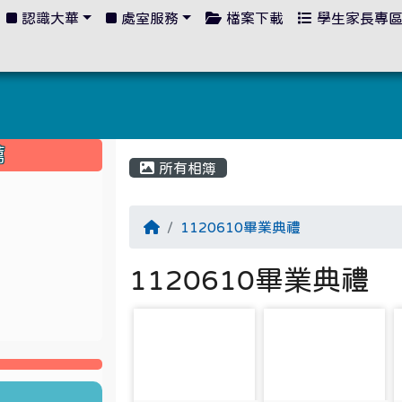
認識大華
處室服務
檔案下載
學生家長專
:::
薦
所有相簿
1120610畢業典禮
1120610畢業典禮
photo-1715
photo-1717