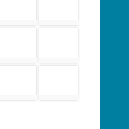
photo:1751
photo:1753
photo-1759
photo-1761
photo:1759
photo:1761
photo-1767
photo-1769
photo:1767
photo:1769