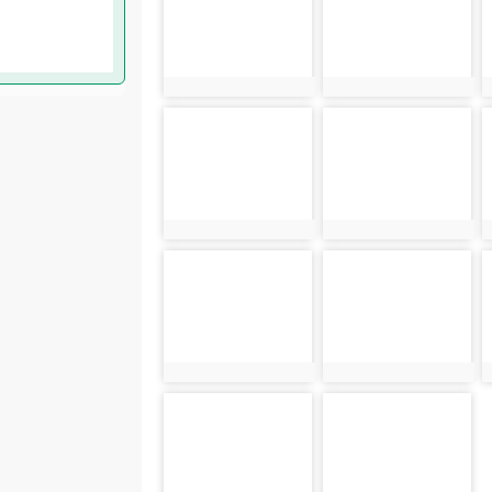
photo:1746
photo:1749
photo-1755
photo-1757
photo:1755
photo:1757
photo-1763
photo-1765
photo:1763
photo:1765
photo-1771
photo-1773