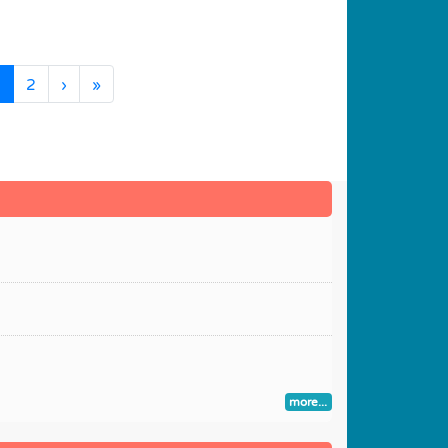
(current)
1
2
›
»
more...