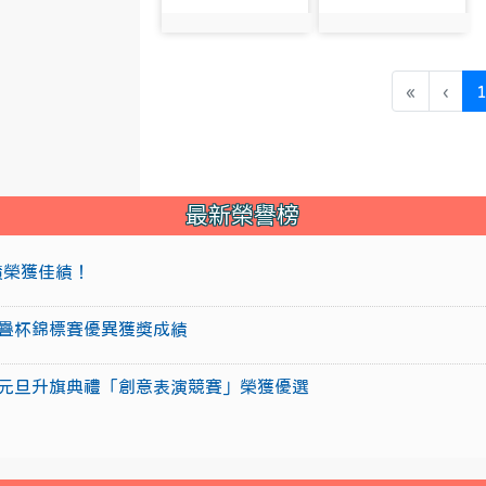
photo:1771
photo:1773
«
‹
最新榮譽榜
成績榮獲佳績！
盃競技疊杯錦標賽優異獲獎成績
15年元旦升旗典禮「創意表演競賽」榮獲優選