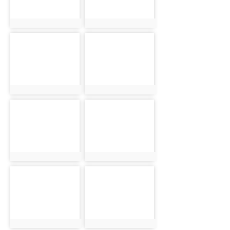
photo:1514
photo:1515
photo-1516
photo-1517
photo:1516
photo:1517
photo-1518
photo-1519
photo:1518
photo:1519
photo-1520
photo-1521
photo:1520
photo:1521