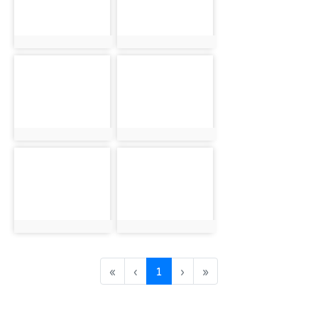
photo:1528
photo:1529
photo-1530
photo-1531
photo:1530
photo:1531
photo-1532
photo-1533
photo:1532
photo:1533
(current)
«
‹
1
›
»