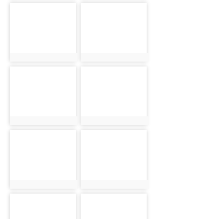
photo-1522
photo-1523
photo:1522
photo:1523
photo-1524
photo-1525
photo:1524
photo:1525
photo-1526
photo-1527
photo:1526
photo:1527
photo-1528
photo-1529