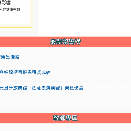
人群健康有較
最新榮譽榜
成績榮獲佳績！
盃競技疊杯錦標賽優異獲獎成績
15年元旦升旗典禮「創意表演競賽」榮獲優選
教師專區