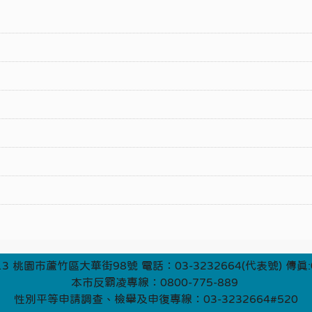
3 桃園市蘆竹區大華街98號 電話：03-3232664(代表號) 傳真:0
本市反霸凌專線：0800-775-889
性別平等申請調查、檢舉及申復專線：03-3232664#520