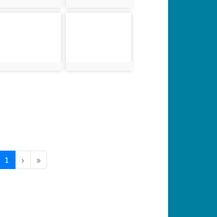
photo:1506
photo:1507
photo-1510
photo-1511
photo:1510
photo:1511
(current)
1
›
»