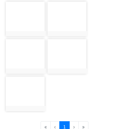
photo-1497
photo-1498
photo:1497
photo:1498
photo-1499
photo-1500
photo:1499
photo:1500
photo-1501
photo:1501
(current)
«
‹
1
›
»