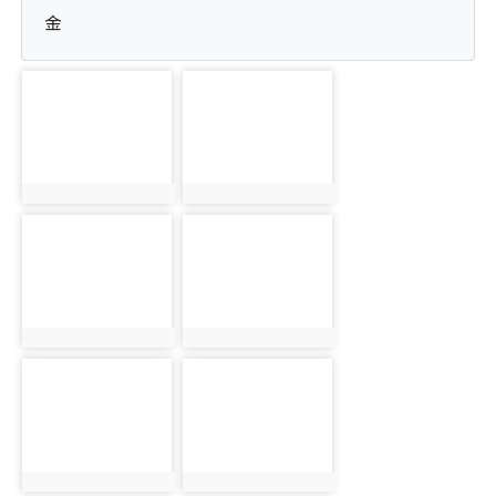
金
photo-1493
photo-1502
photo:1493
photo:1502
photo-1494
photo-1503
photo:1494
photo:1503
photo-1495
photo-1496
photo:1495
photo:1496