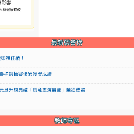
人群健康有較
最新榮譽榜
成績榮獲佳績！
盃競技疊杯錦標賽優異獲獎成績
15年元旦升旗典禮「創意表演競賽」榮獲優選
教師專區