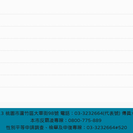
3 桃園市蘆竹區大華街98號 電話：03-3232664(代表號) 傳真:0
本市反霸凌專線：0800-775-889
性別平等申請調查、檢舉及申復專線：03-3232664#520