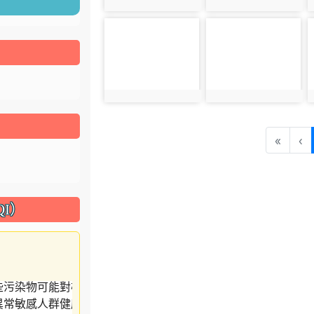
photo:1304
photo:1305
photo-1308
photo-1309
photo:1308
photo:1309
«
‹
I）