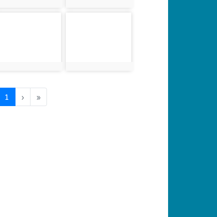
photo:1306
photo:1307
photo-1310
photo-1311
photo:1310
photo:1311
(current)
1
›
»