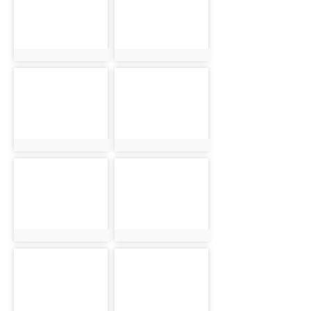
photo:1160
photo:1161
photo-1162
photo-1163
photo:1162
photo:1163
photo-1164
photo-1165
photo:1164
photo:1165
photo-1166
photo-1167