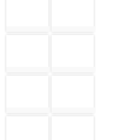
photo:1174
photo:1175
photo-1176
photo-1177
photo:1176
photo:1177
photo-1178
photo-1179
photo:1178
photo:1179
photo-1180
photo-1181