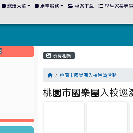
認識大華
處室服務
檔案下載
學生家長專
:::
薦
所有相簿
桃園市國樂團入校巡演活動
桃園市國樂團入校巡
photo-948
photo-949