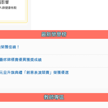
人群健康有較
最新榮譽榜
成績榮獲佳績！
盃競技疊杯錦標賽優異獲獎成績
15年元旦升旗典禮「創意表演競賽」榮獲優選
教師專區