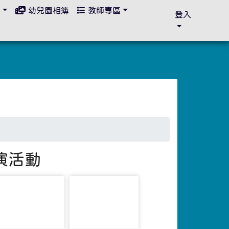
區
幼兒園相簿
教師專區
登入
演活動
photo-950
photo-951