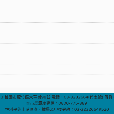
3 桃園市蘆竹區大華街98號 電話：03-3232664(代表號) 傳真:0
本市反霸凌專線：0800-775-889
性別平等申請調查、檢舉及申復專線：03-3232664#520