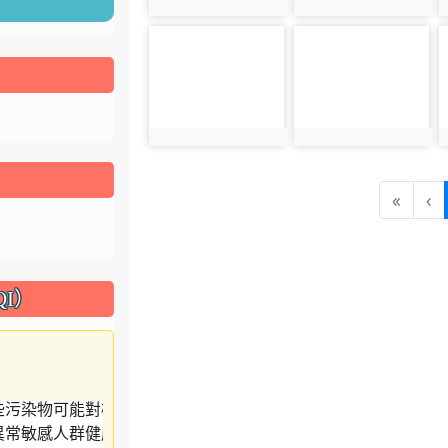
photo:948
photo:949
photo-952
photo-953
photo:952
photo:953
«
‹
I）