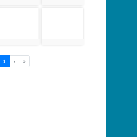
photo:950
photo:951
photo-954
photo-955
photo:954
photo:955
(current)
1
›
»