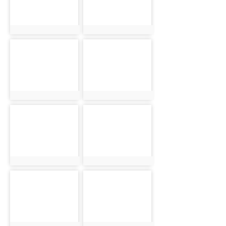
photo:930
photo:940
photo-912
photo-916
photo:912
photo:916
photo-924
photo-931
photo:924
photo:931
photo-941
photo-917