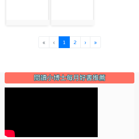
photo:943
photo:919
(current)
«
‹
1
2
›
»
:::
閱讀小博士每月好書推薦