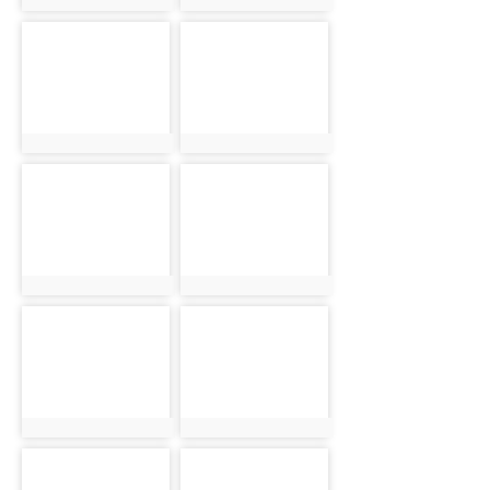
photo:941
photo:917
photo-925
photo-932
photo:925
photo:932
photo-942
photo-918
photo:942
photo:918
photo-926
photo-933
photo:926
photo:933
photo-943
photo-919