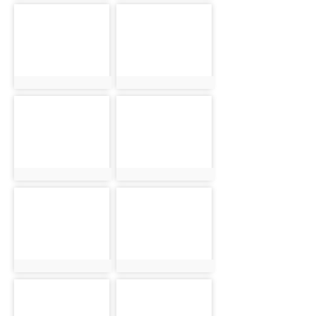
photo-922
photo-929
photo:922
photo:929
photo-939
photo-911
photo:939
photo:911
photo-915
photo-923
photo:915
photo:923
photo-930
photo-940