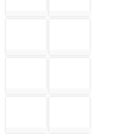
photo:909
photo:913
photo-921
photo-928
photo:921
photo:928
photo-938
photo-947
photo:938
photo:947
photo-910
photo-914
photo:910
photo:914