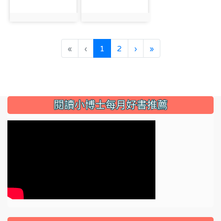
photo:5936
photo:5938
(current)
«
‹
1
2
›
»
:::
閱讀小博士每月好書推薦