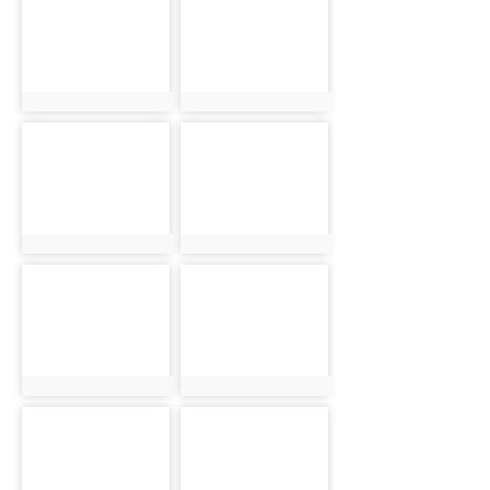
photo:5925
photo:5927
photo-5929
photo-5931
photo:5929
photo:5931
photo-5933
photo-5934
photo:5933
photo:5934
photo-5936
photo-5938