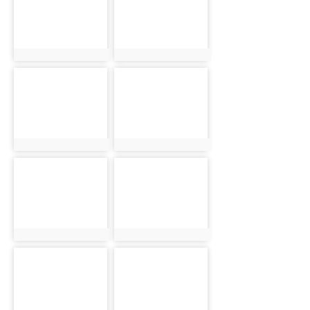
photo:5897
photo:5899
photo-5900
photo-5902
photo:5900
photo:5902
photo-5905
photo-5907
photo:5905
photo:5907
photo-5909
photo-5911