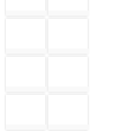
photo:5651
photo:5652
photo-5653
photo-5654
photo:5653
photo:5654
photo-5655
photo-5656
photo:5655
photo:5656
photo-5657
photo-5658
photo:5657
photo:5658