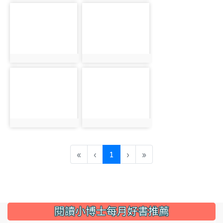
photo-5659
photo-5660
photo:5659
photo:5660
photo-5661
photo-5662
photo:5661
photo:5662
(current)
«
‹
1
›
»
:::
閱讀小博士每月好書推薦