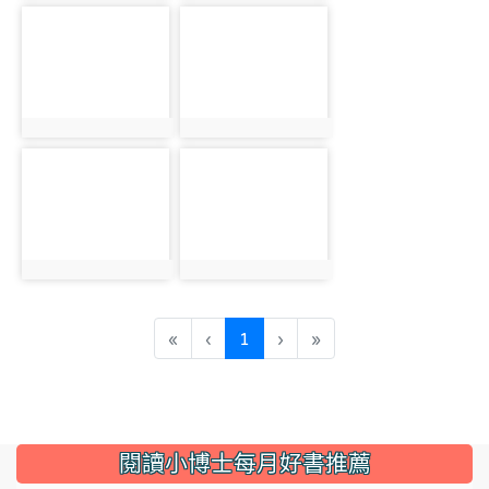
photo-5594
photo-5595
photo:5594
photo:5595
photo-5596
photo-5597
photo:5596
photo:5597
(current)
«
‹
1
›
»
:::
閱讀小博士每月好書推薦