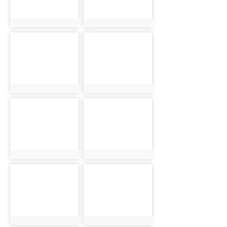
photo:5586
photo:5587
photo-5588
photo-5589
photo:5588
photo:5589
photo-5590
photo-5591
photo:5590
photo:5591
photo-5592
photo-5593
photo:5592
photo:5593