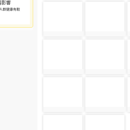
photo-5572
photo-5573
人群健康有較
photo:5572
photo:5573
photo-5576
photo-5577
photo:5576
photo:5577
photo-5580
photo-5581
photo:5580
photo:5581
photo-5584
photo-5585