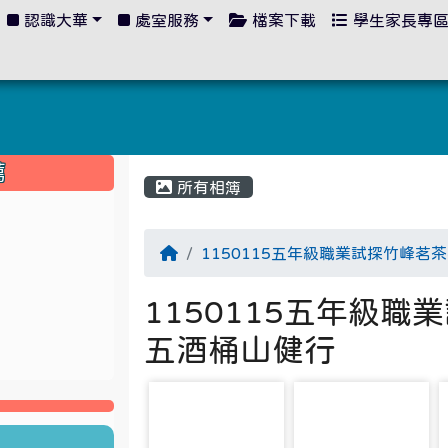
認識大華
處室服務
檔案下載
學生家長專
:::
薦
所有相簿
1150115五年級職業試探竹峰茗
1150115五年級
五酒桶山健行
photo-5556
photo-5557