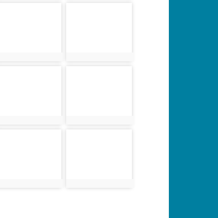
photo-5574
photo-5575
photo:5574
photo:5575
photo-5578
photo-5579
photo:5578
photo:5579
photo-5582
photo-5583
photo:5582
photo:5583