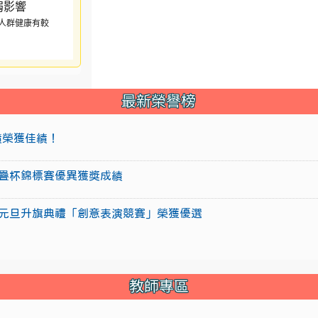
人群健康有較
最新榮譽榜
成績榮獲佳績！
盃競技疊杯錦標賽優異獲獎成績
15年元旦升旗典禮「創意表演競賽」榮獲優選
教師專區