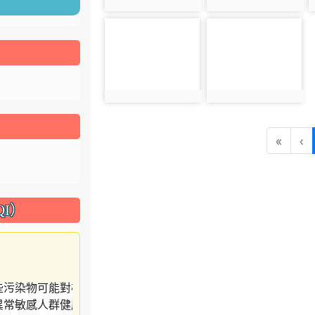
photo:5467
photo:5468
photo-5471
photo-5472
photo:5471
photo:5472
«
‹
I）