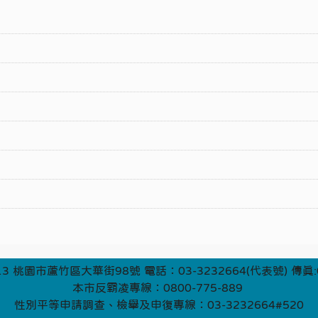
3 桃園市蘆竹區大華街98號 電話：03-3232664(代表號) 傳真:0
本市反霸凌專線：0800-775-889
性別平等申請調查、檢舉及申復專線：03-3232664#520