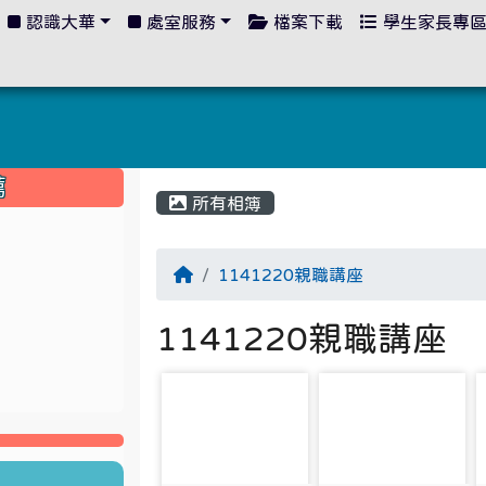
認識大華
處室服務
檔案下載
學生家長專
:::
薦
所有相簿
1141220親職講座
1141220親職講座
photo-5467
photo-5468