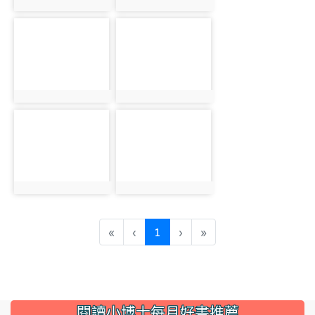
photo:5461
photo:5462
photo-5463
photo-5464
photo:5463
photo:5464
photo-5465
photo-5466
photo:5465
photo:5466
(current)
«
‹
1
›
»
:::
閱讀小博士每月好書推薦