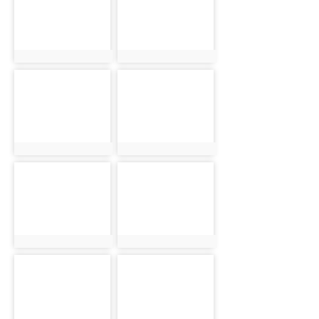
photo:5027
photo:5028
photo-5029
photo-5030
photo:5029
photo:5030
photo-5031
photo-5032
photo:5031
photo:5032
photo-5033
photo-5034