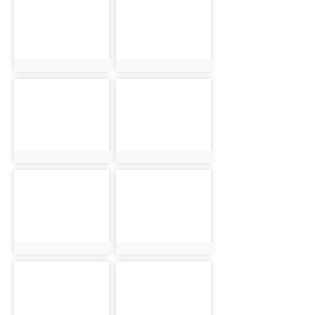
photo:5041
photo:5042
photo-5043
photo-5044
photo:5043
photo:5044
photo-5045
photo-5046
photo:5045
photo:5046
photo-5047
photo-5048