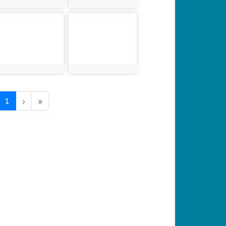
photo:5013
photo:5014
photo-5017
photo-5018
photo:5017
photo:5018
(current)
1
›
»