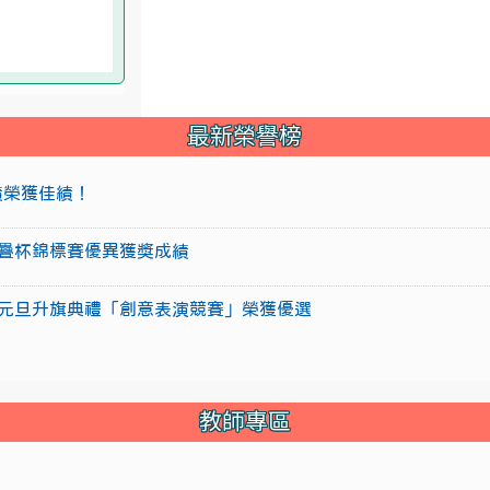
最新榮譽榜
成績榮獲佳績！
盃競技疊杯錦標賽優異獲獎成績
15年元旦升旗典禮「創意表演競賽」榮獲優選
教師專區