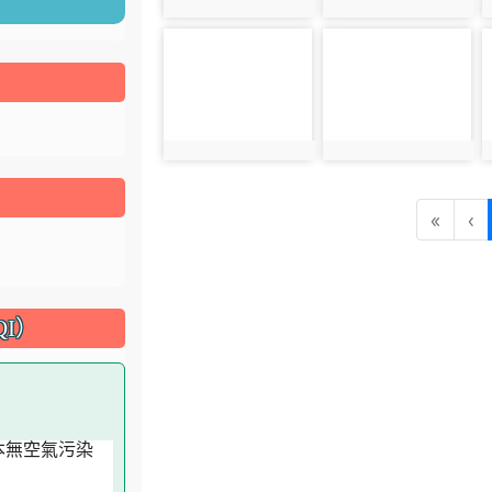
photo:5011
photo:5012
photo-5015
photo-5016
photo:5015
photo:5016
«
‹
I）