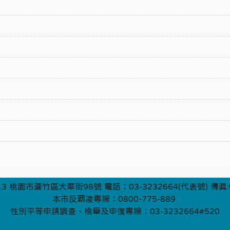
3 桃園市蘆竹區大華街98號 電話：03-3232664(代表號) 傳真:0
本市反霸凌專線：0800-775-889
性別平等申請調查、檢舉及申復專線：03-3232664#520