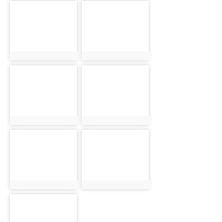
photo-4782
photo-4783
photo:4782
photo:4783
photo-4784
photo-4785
photo:4784
photo:4785
photo-4786
photo-4787
photo:4786
photo:4787
photo-4788