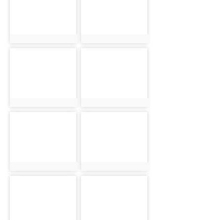
photo:4710
photo:4711
photo-4712
photo-4713
photo:4712
photo:4713
photo-4714
photo-4716
photo:4714
photo:4716
photo-4717
photo-4718