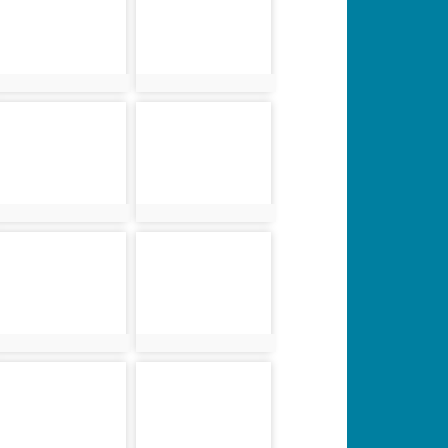
photo:4309
photo:4280
photo-4311
photo-4282
photo:4311
photo:4282
photo-4313
photo-4284
photo:4313
photo:4284
photo-4287
photo-4288