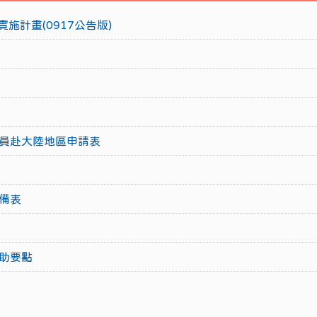
施計畫(0917公告版)
員赴大陸地區申請表
備表
助要點