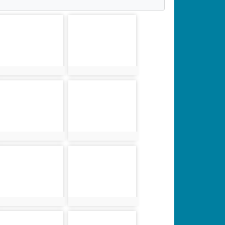
photo-4300
photo-4301
photo:4300
photo:4301
photo-4277
photo-4303
photo:4277
photo:4303
photo-4304
photo-4308
photo:4304
photo:4308
photo-4309
photo-4280