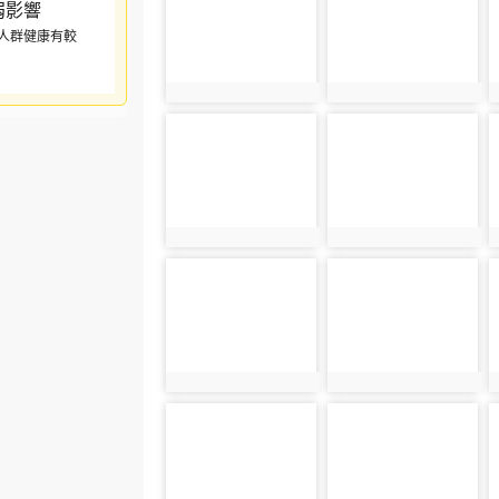
人群健康有較
photo:4279
photo:4305
photo-4310
photo-4281
photo:4310
photo:4281
photo-4312
photo-4283
photo:4312
photo:4283
photo-4285
photo-4286