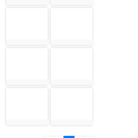
photo:3649
photo:3650
photo-3651
photo-3652
photo:3651
photo:3652
photo-3653
photo-3654
photo:3653
photo:3654
photo-3655
photo-3656
photo:3655
photo:3656