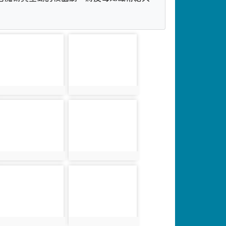
photo-3603
photo-3604
photo:3603
photo:3604
photo-3607
photo-3608
photo:3607
photo:3608
photo-3611
photo-3612
photo:3611
photo:3612