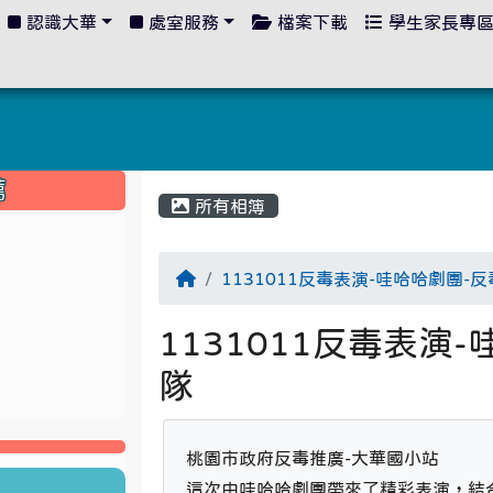
認識大華
處室服務
檔案下載
學生家長專
:::
薦
所有相簿
1131011反毒表演-哇哈哈劇團-
1131011反毒表演
隊
桃園市政府反毒推廣-大華國小站

這次由哇哈哈劇團帶來了精彩表演，結