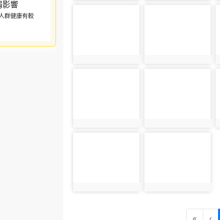
photo-3613
photo-3614
人群健康有較
photo:3613
photo:3614
photo-3617
photo-3618
photo:3617
photo:3618
photo-3621
photo-3622
photo:3621
photo:3622
«
‹