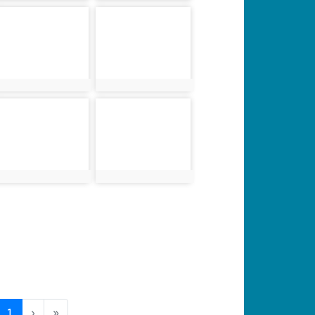
photo-3615
photo-3616
photo:3615
photo:3616
photo-3619
photo-3620
photo:3619
photo:3620
(current)
1
›
»