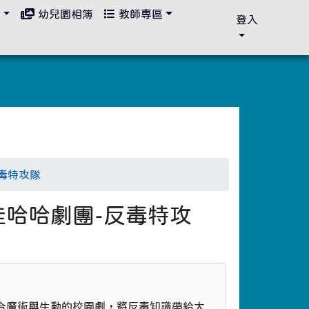
區
幼兒園相簿
教師專區
登入
反毒特攻隊
-哇哈哈劇團-反毒特攻
合魔術與生動的校園劇，將反毒知識帶給大