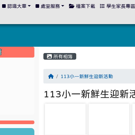
認識大華
處室服務
檔案下載
學生家長專
:::
薦
所有相簿
113小一新鮮生迎新活動
113小一新鮮生迎新
photo-3499
photo-3519