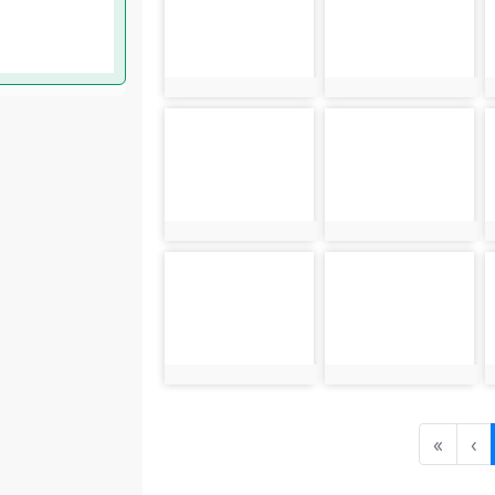
photo:3508
photo:3509
photo-3512
photo-3513
photo:3512
photo:3513
photo-3516
photo-3517
photo:3516
photo:3517
«
‹