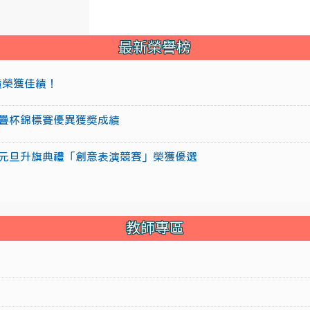
最新榮譽榜
成績榮獲佳績！
盃競技疊杯錦標賽優異獲獎成績
15年元旦升旗典禮「創意表演競賽」榮獲優選
教師專區