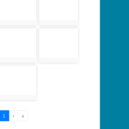
photo:3510
photo:3511
photo-3514
photo-3515
photo:3514
photo:3515
photo-3518
photo:3518
(current)
1
›
»