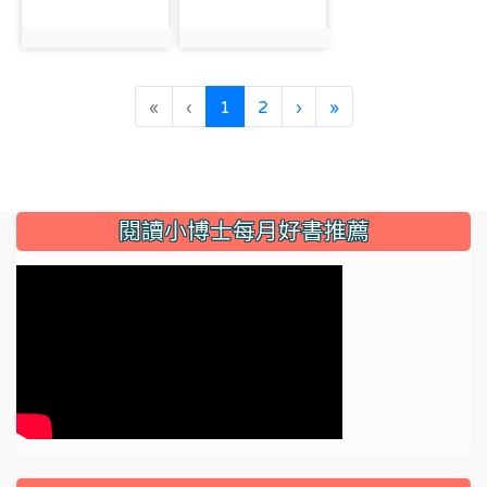
photo:3353
photo:3354
(current)
«
‹
1
2
›
»
:::
閱讀小博士每月好書推薦