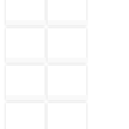
photo:3333
photo:3334
photo-3335
photo-3336
photo:3335
photo:3336
photo-3337
photo-3338
photo:3337
photo:3338
photo-3339
photo-3340