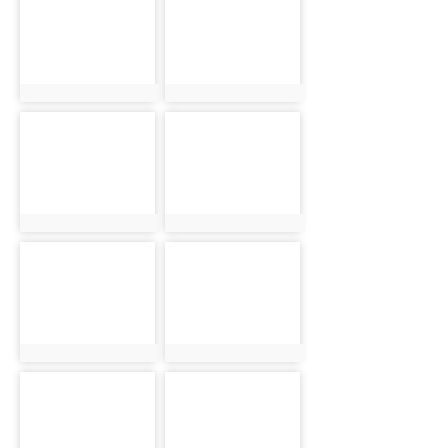
photo:3347
photo:3348
photo-3349
photo-3350
photo:3349
photo:3350
photo-3351
photo-3352
photo:3351
photo:3352
photo-3353
photo-3354