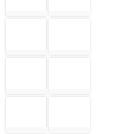
photo:3256
photo:3257
photo-3258
photo-3259
photo:3258
photo:3259
photo-3260
photo-3261
photo:3260
photo:3261
photo-3262
photo-3263
photo:3262
photo:3263