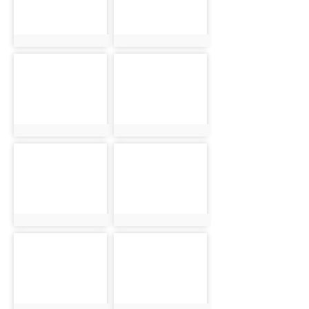
photo:3270
photo:3271
photo-3272
photo-3273
photo:3272
photo:3273
photo-3274
photo-3275
photo:3274
photo:3275
photo-3276
photo-3277