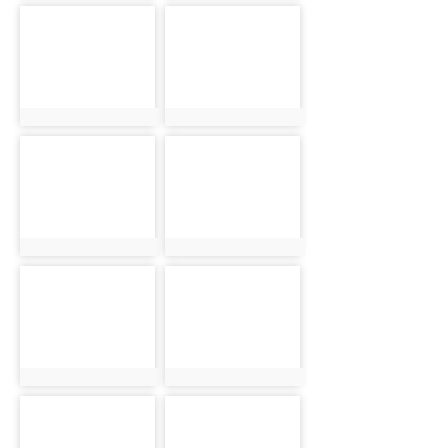
photo-3264
photo-3265
photo:3264
photo:3265
photo-3266
photo-3267
photo:3266
photo:3267
photo-3268
photo-3269
photo:3268
photo:3269
photo-3270
photo-3271