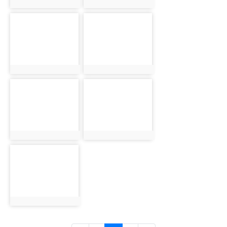
photo:3249
photo:3250
photo-3251
photo-3252
photo:3251
photo:3252
photo-3253
photo-3254
photo:3253
photo:3254
photo-3255
photo:3255