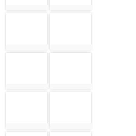
photo:3134
photo:3135
photo-3136
photo-3137
photo:3136
photo:3137
photo-3138
photo-3139
photo:3138
photo:3139
photo-3140
photo-3141
photo:3140
photo:3141