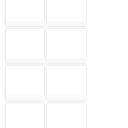
photo:3128
photo:3129
photo-3130
photo-3131
photo:3130
photo:3131
photo-3132
photo-3133
photo:3132
photo:3133
photo-3134
photo-3135