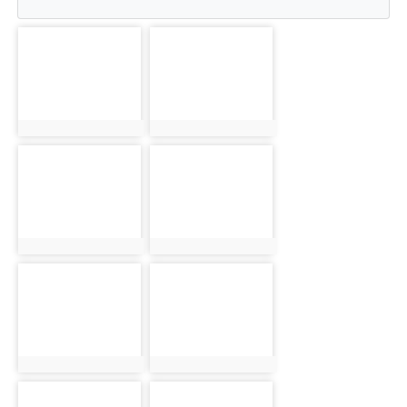
photo-3122
photo-3123
photo:3122
photo:3123
photo-3124
photo-3125
photo:3124
photo:3125
photo-3126
photo-3127
photo:3126
photo:3127
photo-3128
photo-3129