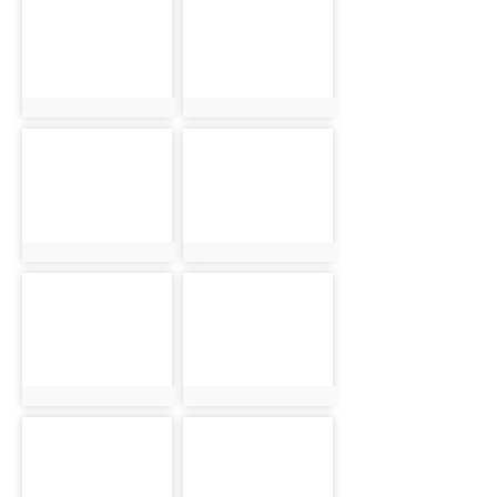
photo-3142
photo-3143
photo:3142
photo:3143
photo-3144
photo-3145
photo:3144
photo:3145
photo-3146
photo-3147
photo:3146
photo:3147
photo-3148
photo-3149