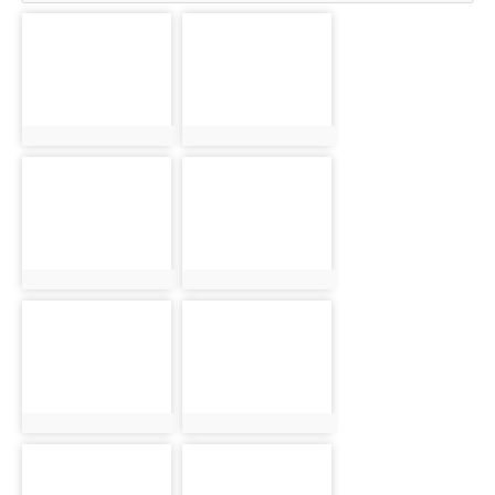
photo-305
photo-306
photo:305
photo:306
photo-307
photo-308
photo:307
photo:308
photo-309
photo-310
photo:309
photo:310
photo-311
photo-312