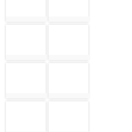
photo:311
photo:312
photo-313
photo-314
photo:313
photo:314
photo-315
photo-316
photo:315
photo:316
photo-317
photo-318