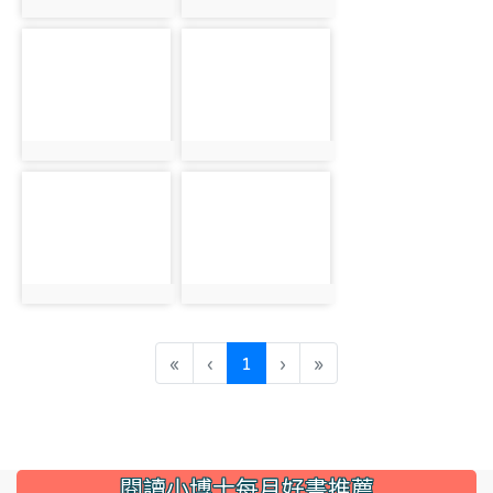
photo:317
photo:318
photo-319
photo-320
photo:319
photo:320
photo-321
photo-322
photo:321
photo:322
(current)
«
‹
1
›
»
:::
閱讀小博士每月好書推薦