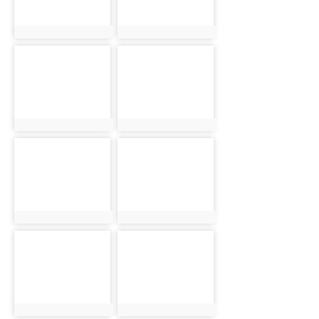
photo:2873
photo:2874
photo-2875
photo-2876
photo:2875
photo:2876
photo-2877
photo-2878
photo:2877
photo:2878
photo-2879
photo-2880
photo:2879
photo:2880