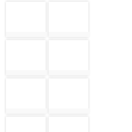
photo-2881
photo-2882
photo:2881
photo:2882
photo-2883
photo-2884
photo:2883
photo:2884
photo-2885
photo-2886
photo:2885
photo:2886
photo-2887
photo-2888