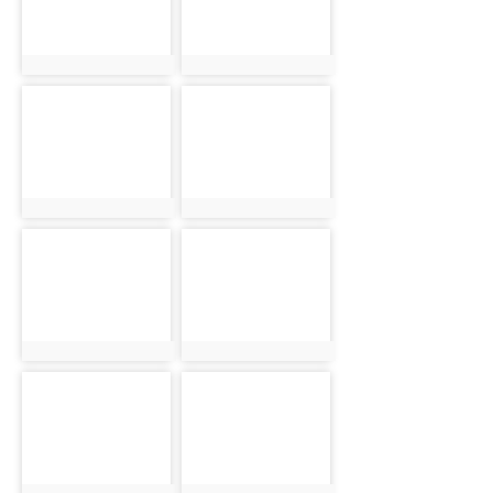
photo:2808
photo:2809
photo-2810
photo-2811
photo:2810
photo:2811
photo-2812
photo-2813
photo:2812
photo:2813
photo-2814
photo-2815