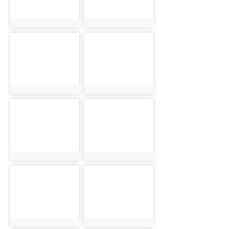
photo:2794
photo:2795
photo-2796
photo-2797
photo:2796
photo:2797
photo-2798
photo-2799
photo:2798
photo:2799
photo-2800
photo-2801
photo:2800
photo:2801