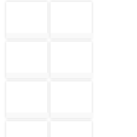
photo-2802
photo-2803
photo:2802
photo:2803
photo-2804
photo-2805
photo:2804
photo:2805
photo-2806
photo-2807
photo:2806
photo:2807
photo-2808
photo-2809