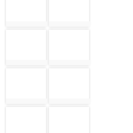
photo:2736
photo:2737
photo-2738
photo-2739
photo:2738
photo:2739
photo-2740
photo-2741
photo:2740
photo:2741
photo-2742
photo-2743