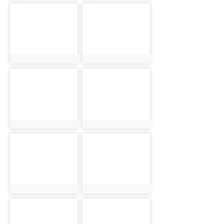
photo-2675
photo-2695
photo:2675
photo:2695
photo-2676
photo-2696
photo:2676
photo:2696
photo-2677
photo-2678
photo:2677
photo:2678
photo-2679
photo-2680