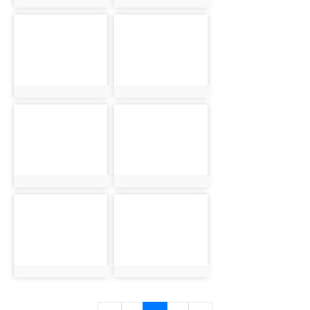
photo:2685
photo:2686
photo-2687
photo-2688
photo:2687
photo:2688
photo-2689
photo-2690
photo:2689
photo:2690
photo-2691
photo-2692
photo:2691
photo:2692