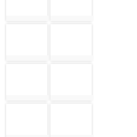
photo:2679
photo:2680
photo-2681
photo-2682
photo:2681
photo:2682
photo-2683
photo-2684
photo:2683
photo:2684
photo-2685
photo-2686