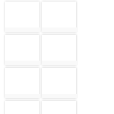
photo-2559
photo-2560
photo:2559
photo:2560
photo-2561
photo-2562
photo:2561
photo:2562
photo-2563
photo-2564
photo:2563
photo:2564
photo-2565
photo-2566