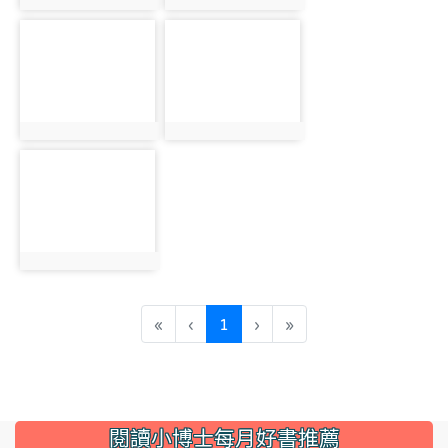
photo:2571
photo:2572
photo-2573
photo-2574
photo:2573
photo:2574
photo-2575
photo:2575
(current)
«
‹
1
›
»
:::
閱讀小博士每月好書推薦