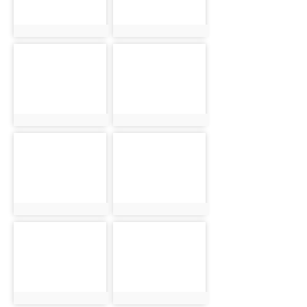
photo:2551
photo:2552
photo-2553
photo-2554
photo:2553
photo:2554
photo-2555
photo-2556
photo:2555
photo:2556
photo-2557
photo-2558
photo:2557
photo:2558