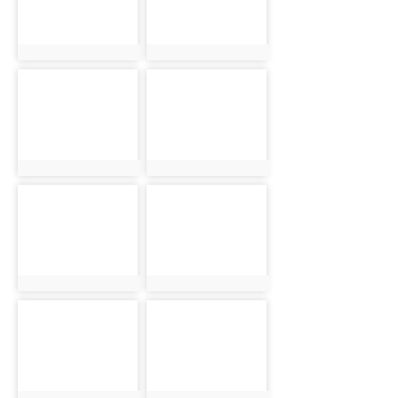
photo:2565
photo:2566
photo-2567
photo-2568
photo:2567
photo:2568
photo-2569
photo-2570
photo:2569
photo:2570
photo-2571
photo-2572