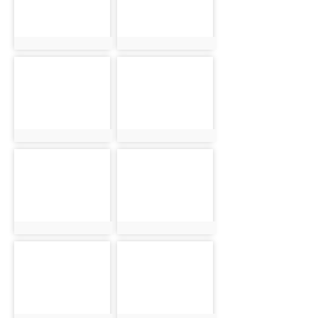
photo:2485
photo:2491
photo-2501
photo-2492
photo:2501
photo:2492
photo-2502
photo-2493
photo:2502
photo:2493
photo-2503
photo-2494