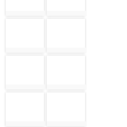
photo:2481
photo:2487
photo-2497
photo-2505
photo:2497
photo:2505
photo-2482
photo-2488
photo:2482
photo:2488
photo-2498
photo-2506
photo:2498
photo:2506