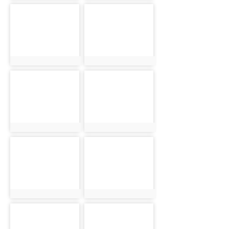
photo-2483
photo-2489
photo:2483
photo:2489
photo-2499
photo-2484
photo:2499
photo:2484
photo-2490
photo-2500
photo:2490
photo:2500
photo-2485
photo-2491