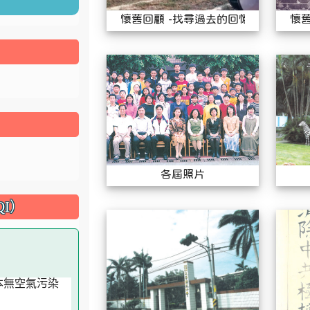
懷舊回顧 -找尋過去的回憶
懷舊
各屆照片
各屆照片
I）
大華80年