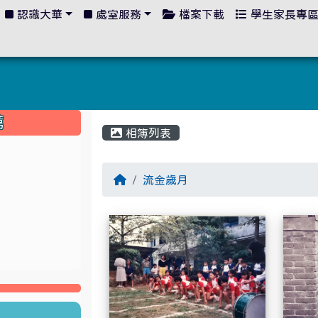
認識大華
處室服務
檔案下載
學生家長專
:::
薦
相簿列表
流金歲月
相簿列表
懷舊回顧 