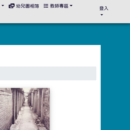
區
幼兒園相簿
教師專區
登入
-找尋過去的回憶
懷舊回顧 -大華附近的眷村風貌