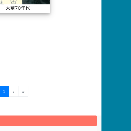
大華70年代
代
(current)
1
›
»