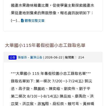
國產水果趣味繪畫比賽，促使學童主動探索國產水
果從產地到餐桌的無限想像，報名資訊說明如下：
(一)...
觀看完整文章
大華國小115年暑假校園小志工錄取名單
張瑩芬
-
置頂公告
| 2026-06-22 | 點閱數： 214
公告
***大華國小 115 年暑假校園小志工錄取名單***
錄取名單如下: 第一梯次 7/20(一)-7/24(五) 郭沅
丞、高子旋、顏晨祐、陳奕榕、劉奕伶、劉于平
第二梯次 8/10(一)-8/14(五) 陳品旭、廖禹欣、洪
苡棠、洪苡宸、游寪翔、段松辰、賴可芩、黃梓晴