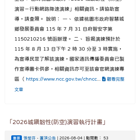
演習－行動網路降速演練」相關資訊，請協助宣
導，請查照。 說明： 一、 依據桃園市政府智慧城
鄉發展委員會 115 年 7 月 31 日府智安字第
1150210216 號函辦理。 二、 旨揭演練預計於
115 年 8 月 13 日下午 2 時 30 分至 3 時實施，
為宣導民眾了解該演練，國家通訊傳播委員會已製
作宣導圖卡供參，相關資訊亦可至該會官網演練專
區（
https://www.ncc.gov.tw/chncc
...
觀看完整
文章
「2026城鎮韌性(防空)演習執行計畫」
張瑩芬
-
置頂公告
| 2026-08-04 | 點閱數： 53
重要