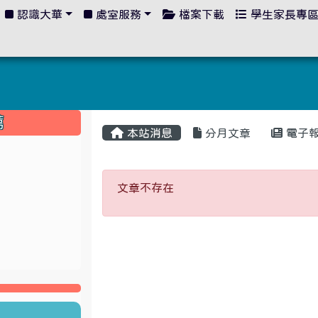
認識大華
處室服務
檔案下載
學生家長專
:::
薦
本站消息
分月文章
電子
文章不存在
文章不存在