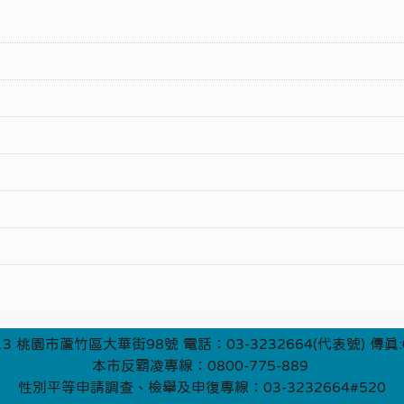
3 桃園市蘆竹區大華街98號 電話：03-3232664(代表號) 傳真:0
本市反霸凌專線：0800-775-889
性別平等申請調查、檢舉及申復專線：03-3232664#520