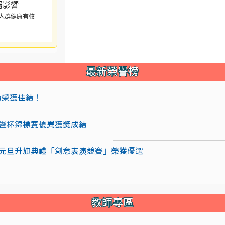
人群健康有較
最新榮譽榜
成績榮獲佳績！
盃競技疊杯錦標賽優異獲獎成績
15年元旦升旗典禮「創意表演競賽」榮獲優選
教師專區