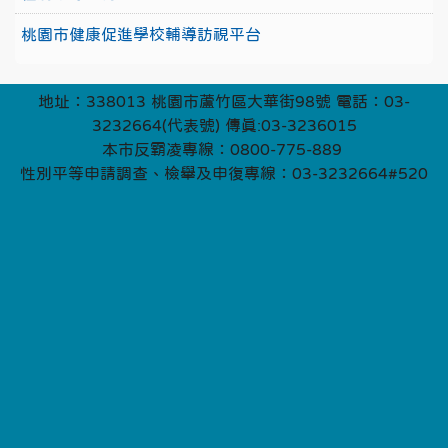
桃園市健康促進學校輔導訪視平台
地址：338013 桃園市蘆竹區大華街98號 電話：03-
3232664(代表號) 傳真:03-3236015
本市反霸凌專線：0800-775-889
性別平等申請調查、檢舉及申復專線：03-3232664#520