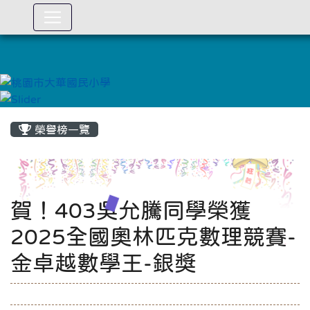
:::
榮譽榜一覽
賀！403吳允騰同學榮獲
2025全國奧林匹克數理競賽-
金卓越數學王-銀獎